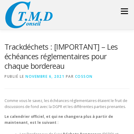
Aller
au
Menu
contenu
ACCUEIL
CONSEILLER SÉCURITÉ
Trackdéchets : [IMPORTANT] – Les
échéances réglementaires pour
chaque bordereau
GESTION DES DÉCHETS
FORMATION – CONSEIL
PUBLIÉ LE
NOVEMBRE 6, 2021
PAR
COSSON
LIENS UTILES
DEVIS
ESPACE RÉSERVÉ
Comme vous le savez, les échéances réglementaires étaient le fruit de
discussions de fond avec la DGPR et les différentes parties prenantes.
Le calendrier officiel, et qui ne changera plus à partir de
maintenant, est le suivant :