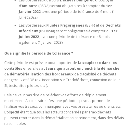
Les Bordereaux de Suivi
Déchets Dangereux
(BSDD) et
d’
Amiante
(BSDA) seront obligatoires à compter du
1er
Janvier 2022
, avec une période de tolérance de 6 mois (1
Juillet 2022).
Les Bordereaux
Fluides Frigorigènes
(BSFF) et de
Déchets
Infectieux
(BSDASRI) seront obligatoires à compter du
1er
Juillet 2022
, avec une période de tolérance de 6 mois
également (1 Janvier 2023).
Que signifie la période de tolérance ?
Cette période est prévue pour apporter de
la souplesse dans les
contrôles
envers les
acteurs qui auront enclenché la démarche
de dématérialisation des bordereaux
de traçabilité de déchets
dangereux et POP (ex. inscription sur Trackdéchets, connexion de leur
SI, tests, sites pilotes, etc.).
Cela ne veut pas dire de relâcher vos efforts de déploiement
maintenant ! Au contraire, c’est une période qui vous permet de
finaliser vos travaux, communiquer avec vos prestataires ou clients etc.
L’objectif étant que tous les acteurs concernés par Trackdéchets
puissent rentrer dans la dématérialisation sereinement, dans des délais
raisonnables.