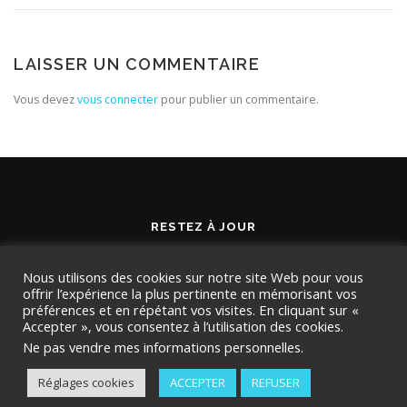
LAISSER UN COMMENTAIRE
Vous devez
vous connecter
pour publier un commentaire.
RESTEZ À JOUR
Nous utilisons des cookies sur notre site Web pour vous
offrir l’expérience la plus pertinente en mémorisant vos
préférences et en répétant vos visites. En cliquant sur «
Accepter », vous consentez à l’utilisation des cookies.
Ne pas vendre mes informations personnelles
.
Réglages cookies
ACCEPTER
REFUSER
Copyright © 2026 TMD Conseil
–
OnePress
thème par
FameThemes. Traduit par Wp Trads.