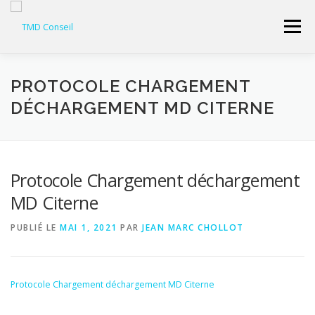
Aller
au
Menu
contenu
ACCUEIL
CONSEILLER SÉCURITÉ
PROTOCOLE CHARGEMENT
DÉCHARGEMENT MD CITERNE
GESTION DES DÉCHETS
FORMATION – CONSEIL
Protocole Chargement déchargement
LIENS UTILES
DEVIS
ESPACE RÉSERVÉ
MD Citerne
PUBLIÉ LE
MAI 1, 2021
PAR
JEAN MARC CHOLLOT
Protocole Chargement déchargement MD Citerne