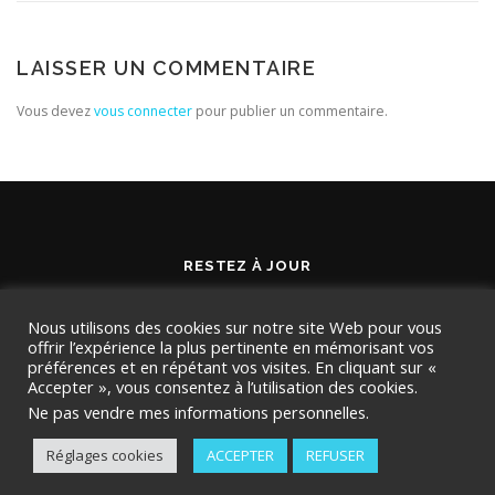
LAISSER UN COMMENTAIRE
Vous devez
vous connecter
pour publier un commentaire.
RESTEZ À JOUR
Nous utilisons des cookies sur notre site Web pour vous
offrir l’expérience la plus pertinente en mémorisant vos
préférences et en répétant vos visites. En cliquant sur «
Accepter », vous consentez à l’utilisation des cookies.
Ne pas vendre mes informations personnelles
.
Réglages cookies
ACCEPTER
REFUSER
Copyright © 2026 TMD Conseil
–
OnePress
thème par
FameThemes. Traduit par Wp Trads.