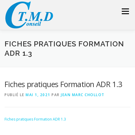
Aller
au
Menu
contenu
ACCUEIL
CONSEILLER SÉCURITÉ
FICHES PRATIQUES FORMATION
ADR 1.3
GESTION DES DÉCHETS
FORMATION – CONSEIL
Fiches pratiques Formation ADR 1.3
LIENS UTILES
DEVIS
ESPACE RÉSERVÉ
PUBLIÉ LE
MAI 1, 2021
PAR
JEAN MARC CHOLLOT
Fiches pratiques Formation ADR 1.3