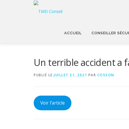
Aller
au
contenu
ACCUEIL
CONSEILLER SÉCU
Un terrible accident a 
PUBLIÉ LE
JUILLET 31, 2021
PAR
COSSON
Voir l’article