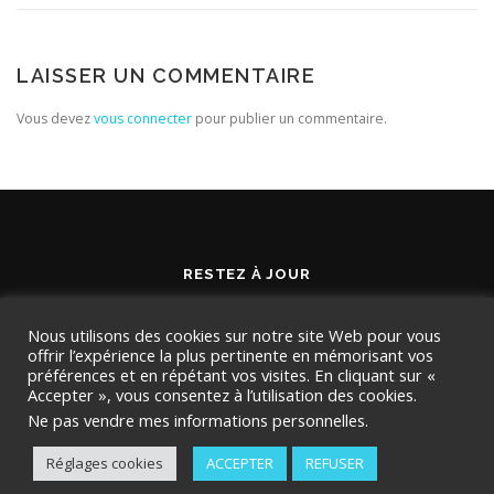
LAISSER UN COMMENTAIRE
Vous devez
vous connecter
pour publier un commentaire.
RESTEZ À JOUR
Nous utilisons des cookies sur notre site Web pour vous
offrir l’expérience la plus pertinente en mémorisant vos
préférences et en répétant vos visites. En cliquant sur «
Accepter », vous consentez à l’utilisation des cookies.
Ne pas vendre mes informations personnelles
.
Réglages cookies
ACCEPTER
REFUSER
Copyright © 2026 TMD Conseil
–
OnePress
thème par
FameThemes. Traduit par Wp Trads.