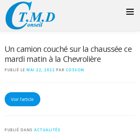
Aller
au
Menu
contenu
ACCUEIL
CONSEILLER SÉCURITÉ
Un camion couché sur la chaussée ce
mardi matin à la Chevrolière
GESTION DES DÉCHETS
FORMATION – CONSEIL
PUBLIÉ LE
MAI 22, 2022
PAR
COSSON
LIENS UTILES
DEVIS
ESPACE RÉSERVÉ
Voir l’article
PUBLIÉ DANS
ACTUALITÉS