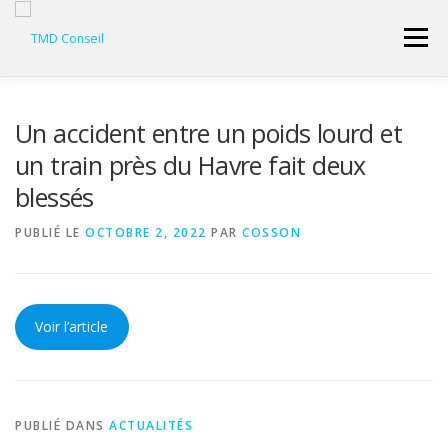
Aller
au
Menu
contenu
ACCUEIL
CONSEILLER SÉCURITÉ
Un accident entre un poids lourd et
un train près du Havre fait deux
blessés
GESTION DES DÉCHETS
FORMATION – CONSEIL
PUBLIÉ LE
OCTOBRE 2, 2022
PAR
COSSON
LIENS UTILES
DEVIS
ESPACE RÉSERVÉ
Voir l’article
PUBLIÉ DANS
ACTUALITÉS