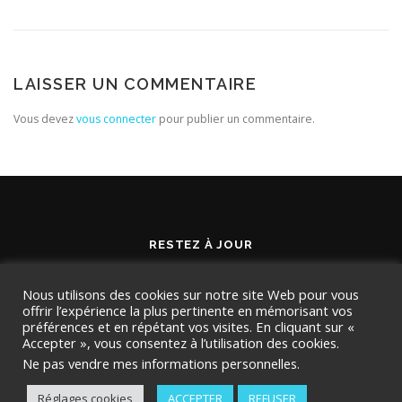
LAISSER UN COMMENTAIRE
Vous devez
vous connecter
pour publier un commentaire.
RESTEZ À JOUR
Nous utilisons des cookies sur notre site Web pour vous
offrir l’expérience la plus pertinente en mémorisant vos
préférences et en répétant vos visites. En cliquant sur «
Accepter », vous consentez à l’utilisation des cookies.
Ne pas vendre mes informations personnelles
.
Réglages cookies
ACCEPTER
REFUSER
Copyright © 2026 TMD Conseil
–
OnePress
thème par