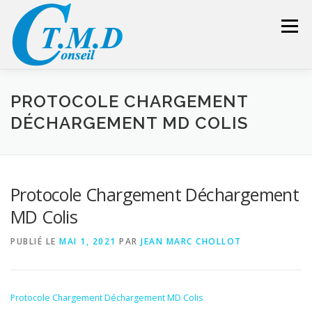
Aller
au
Menu
contenu
ACCUEIL
CONSEILLER SÉCURITÉ
PROTOCOLE CHARGEMENT
DÉCHARGEMENT MD COLIS
GESTION DES DÉCHETS
FORMATION – CONSEIL
Protocole Chargement Déchargement
LIENS UTILES
DEVIS
ESPACE RÉSERVÉ
MD Colis
PUBLIÉ LE
MAI 1, 2021
PAR
JEAN MARC CHOLLOT
Protocole Chargement Déchargement MD Colis