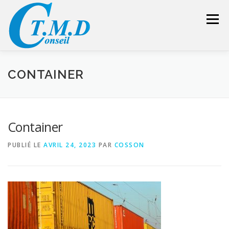
Aller
au
Menu
contenu
ACCUEIL
CONSEILLER SÉCURITÉ
CONTAINER
GESTION DES DÉCHETS
FORMATION – CONSEIL
Container
PUBLIÉ LE
AVRIL 24, 2023
PAR
COSSON
LIENS UTILES
DEVIS
ESPACE RÉSERVÉ