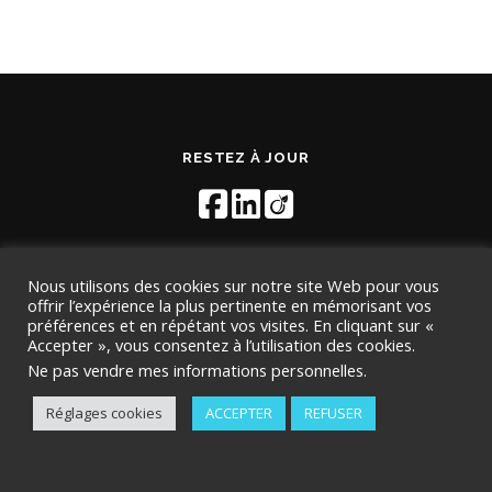
RESTEZ À JOUR
Nous utilisons des cookies sur notre site Web pour vous
offrir l’expérience la plus pertinente en mémorisant vos
préférences et en répétant vos visites. En cliquant sur «
Accepter », vous consentez à l’utilisation des cookies.
Copyright © 2026 TMD Conseil
–
OnePress
thème par
Ne pas vendre mes informations personnelles
.
FameThemes. Traduit par Wp Trads.
Réglages cookies
ACCEPTER
REFUSER