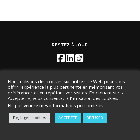
RESTEZ À JOUR
Nous utilisons des cookies sur notre site Web pour vous
offrir l’expérience la plus pertinente en mémorisant vos
préférences et en répétant vos visites. En cliquant sur «
Accepter », vous consentez à l’utilisation des cookies.
Copyright © 2026 TMD Conseil
–
OnePress
thème par
Ne pas vendre mes informations personnelles
.
FameThemes. Traduit par Wp Trads.
Réglages cookies
ACCEPTER
REFUSER