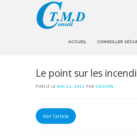
Aller
au
contenu
ACCUEIL
CONSEILLER SÉCU
Le point sur les incend
PUBLIÉ LE
MAI 22, 2022
PAR
COSSON
Voir l’article