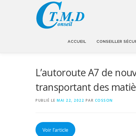
Aller
au
contenu
ACCUEIL
CONSEILLER SÉCU
L’autoroute A7 de nouv
transportant des mati
PUBLIÉ LE
MAI 22, 2022
PAR
COSSON
Voir l’article