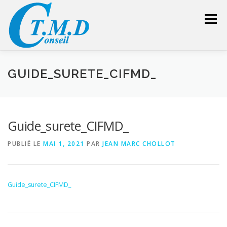
Aller
au
Menu
contenu
ACCUEIL
CONSEILLER SÉCURITÉ
GUIDE_SURETE_CIFMD_
GESTION DES DÉCHETS
FORMATION – CONSEIL
Guide_surete_CIFMD_
PUBLIÉ LE
MAI 1, 2021
PAR
JEAN MARC CHOLLOT
LIENS UTILES
DEVIS
ESPACE RÉSERVÉ
Guide_surete_CIFMD_