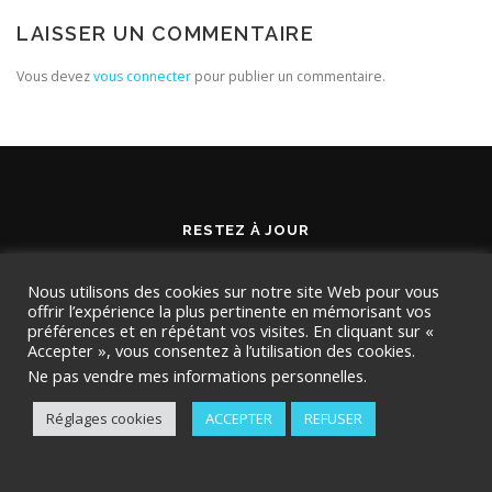
LAISSER UN COMMENTAIRE
Vous devez
vous connecter
pour publier un commentaire.
RESTEZ À JOUR
Nous utilisons des cookies sur notre site Web pour vous
offrir l’expérience la plus pertinente en mémorisant vos
préférences et en répétant vos visites. En cliquant sur «
Accepter », vous consentez à l’utilisation des cookies.
Ne pas vendre mes informations personnelles
.
Réglages cookies
ACCEPTER
REFUSER
Copyright © 2026 TMD Conseil
–
OnePress
thème par
FameThemes. Traduit par Wp Trads.