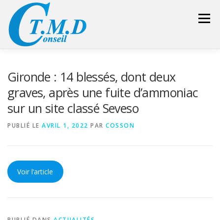
Aller
au
Menu
contenu
ACCUEIL
CONSEILLER SÉCURITÉ
Gironde : 14 blessés, dont deux
graves, après une fuite d’ammoniac
sur un site classé Seveso
GESTION DES DÉCHETS
FORMATION – CONSEIL
PUBLIÉ LE
AVRIL 1, 2022
PAR
COSSON
LIENS UTILES
DEVIS
ESPACE RÉSERVÉ
Voir l’article
PUBLIÉ DANS
ACTUALITÉS