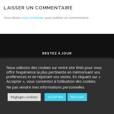
LAISSER UN COMMENTAIRE
Vous devez
vous connecter
pour publier un commentaire.
RESTEZ À JOUR
Nous utilisons des cookies sur notre site Web pour vous
offrir l’expérience la plus pertinente en mémorisant vos
préférences et en répétant vos visites. En cliquant sur «
Accepter », vous consentez à l’utilisation des cookies.
Ne pas vendre mes informations personnelles
.
Réglages cookies
ACCEPTER
REFUSER
Copyright © 2026 TMD Conseil
–
OnePress
thème par
FameThemes. Traduit par Wp Trads.