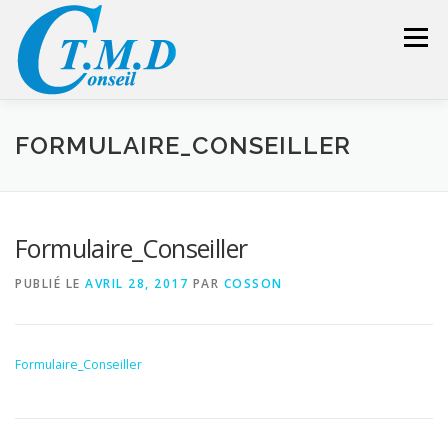
Aller
au
Menu
contenu
ACCUEIL
CONSEILLER SÉCURITÉ
FORMULAIRE_CONSEILLER
GESTION DES DÉCHETS
FORMATION – CONSEIL
Formulaire_Conseiller
PUBLIÉ LE
AVRIL 28, 2017
PAR
COSSON
LIENS UTILES
DEVIS
ESPACE RÉSERVÉ
Formulaire_Conseiller