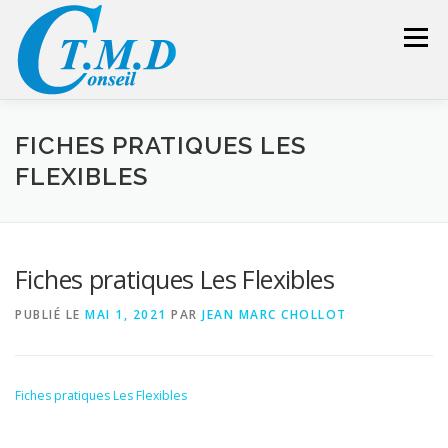
Aller
au
Menu
contenu
ACCUEIL
CONSEILLER SÉCURITÉ
FICHES PRATIQUES LES
FLEXIBLES
GESTION DES DÉCHETS
FORMATION – CONSEIL
Fiches pratiques Les Flexibles
LIENS UTILES
DEVIS
ESPACE RÉSERVÉ
PUBLIÉ LE
MAI 1, 2021
PAR
JEAN MARC CHOLLOT
Fiches pratiques Les Flexibles