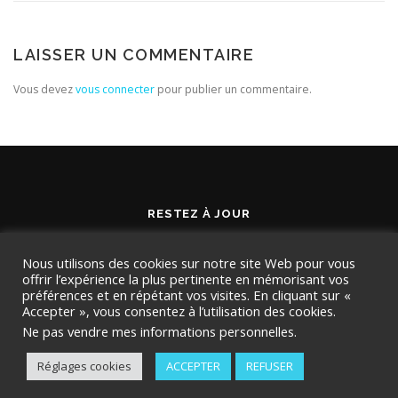
LAISSER UN COMMENTAIRE
Vous devez
vous connecter
pour publier un commentaire.
RESTEZ À JOUR
Nous utilisons des cookies sur notre site Web pour vous
offrir l’expérience la plus pertinente en mémorisant vos
préférences et en répétant vos visites. En cliquant sur «
Accepter », vous consentez à l’utilisation des cookies.
Ne pas vendre mes informations personnelles
.
Réglages cookies
ACCEPTER
REFUSER
Copyright © 2026 TMD Conseil
–
OnePress
thème par
FameThemes. Traduit par Wp Trads.