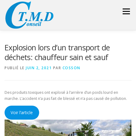
Aller
au
Menu
contenu
ACCUEIL
CONSEILLER SÉCURITÉ
Explosion lors d’un transport de
déchets: chauffeur sain et sauf
GESTION DES DÉCHETS
FORMATION – CONSEIL
PUBLIÉ LE
JUIN 2, 2021
PAR
COSSON
LIENS UTILES
DEVIS
ESPACE RÉSERVÉ
Des produits toxiques ont explosé à l’arrière d’un poids lourd en
marche. L’accident n’a pas fait de blessé et n’a pas causé de pollution.
Voir l’article