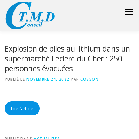
Aller
au
Menu
contenu
ACCUEIL
CONSEILLER SÉCURITÉ
Explosion de piles au lithium dans un
supermarché Leclerc du Cher : 250
personnes évacuées
GESTION DES DÉCHETS
FORMATION – CONSEIL
PUBLIÉ LE
NOVEMBRE 24, 2022
PAR
COSSON
LIENS UTILES
DEVIS
ESPACE RÉSERVÉ
Lire l’article
PUBLIÉ DANS
ACTUALITÉS