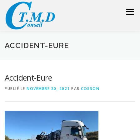
Aller
au
Menu
contenu
ACCUEIL
CONSEILLER SÉCURITÉ
ACCIDENT-EURE
GESTION DES DÉCHETS
FORMATION – CONSEIL
Accident-Eure
PUBLIÉ LE
NOVEMBRE 30, 2021
PAR
COSSON
LIENS UTILES
DEVIS
ESPACE RÉSERVÉ