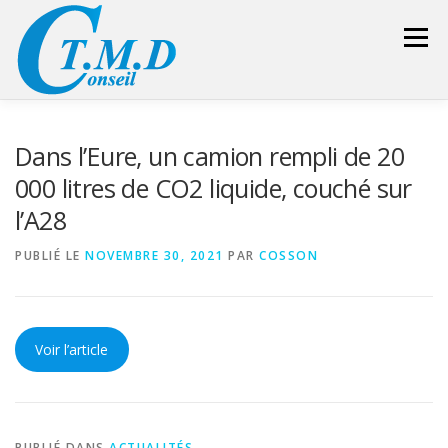
Aller
au
Menu
contenu
ACCUEIL
CONSEILLER SÉCURITÉ
Dans l’Eure, un camion rempli de 20
000 litres de CO2 liquide, couché sur
l’A28
GESTION DES DÉCHETS
FORMATION – CONSEIL
PUBLIÉ LE
NOVEMBRE 30, 2021
PAR
COSSON
LIENS UTILES
DEVIS
ESPACE RÉSERVÉ
Voir l’article
PUBLIÉ DANS
ACTUALITÉS