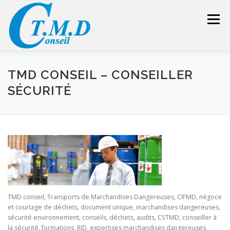
Aller
au
Menu
contenu
ACCUEIL
CONSEILLER SÉCURITÉ
TMD CONSEIL – CONSEILLER
SÉCURITÉ
GESTION DES DÉCHETS
FORMATION – CONSEIL
LIENS UTILES
DEVIS
ESPACE RÉSERVÉ
TMD conseil, Transports de Marchandises Dangereuses, CIFMD, négoce
et courtage de déchets, document unique, marchandises dangereuses,
sécurité environnement, conseils, déchets, audits, CSTMD, conseiller à
la sécurité, formations, RID, expertises marchandises dangereuses,