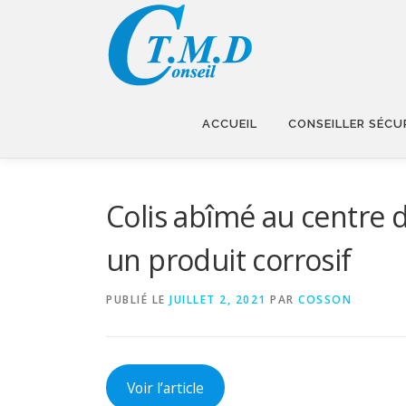
Aller
au
contenu
ACCUEIL
CONSEILLER SÉCU
Colis abîmé au centre 
un produit corrosif
PUBLIÉ LE
JUILLET 2, 2021
PAR
COSSON
Voir l’article