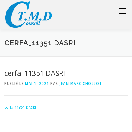
Aller
au
Menu
contenu
ACCUEIL
CONSEILLER SÉCURITÉ
CERFA_11351 DASRI
GESTION DES DÉCHETS
FORMATION – CONSEIL
cerfa_11351 DASRI
PUBLIÉ LE
MAI 1, 2021
PAR
JEAN MARC CHOLLOT
LIENS UTILES
DEVIS
ESPACE RÉSERVÉ
cerfa_11351 DASRI