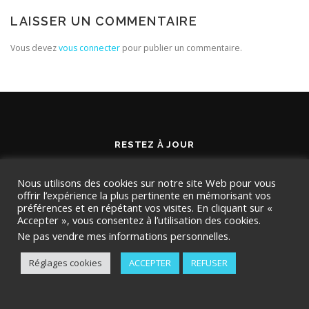
LAISSER UN COMMENTAIRE
Vous devez
vous connecter
pour publier un commentaire.
RESTEZ À JOUR
Nous utilisons des cookies sur notre site Web pour vous
offrir l’expérience la plus pertinente en mémorisant vos
préférences et en répétant vos visites. En cliquant sur «
Accepter », vous consentez à l’utilisation des cookies.
Ne pas vendre mes informations personnelles
.
Réglages cookies
ACCEPTER
REFUSER
Copyright © 2026 TMD Conseil
–
OnePress
thème par
FameThemes. Traduit par Wp Trads.