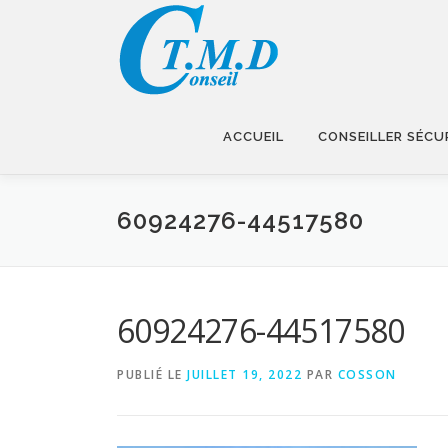
Aller
au
contenu
ACCUEIL
CONSEILLER SÉCU
60924276-44517580
60924276-44517580
PUBLIÉ LE
JUILLET 19, 2022
PAR
COSSON