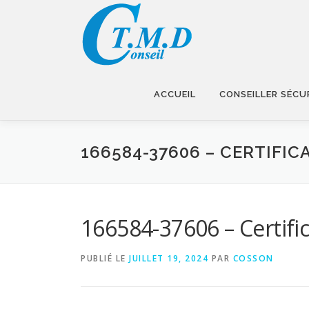
Aller
au
contenu
ACCUEIL
CONSEILLER SÉCU
166584-37606 – CERTIFI
166584-37606 – Certif
PUBLIÉ LE
JUILLET 19, 2024
PAR
COSSON