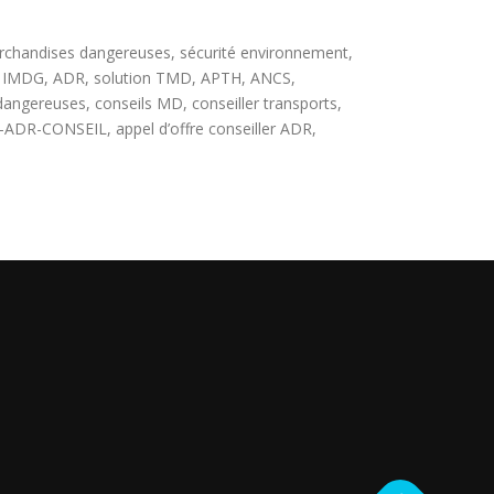
chandises dangereuses, sécurité environnement,
TA, IMDG, ADR, solution TMD, APTH, ANCS,
reuses, conseils MD, conseiller transports,
DR-CONSEIL, appel d’offre conseiller ADR,