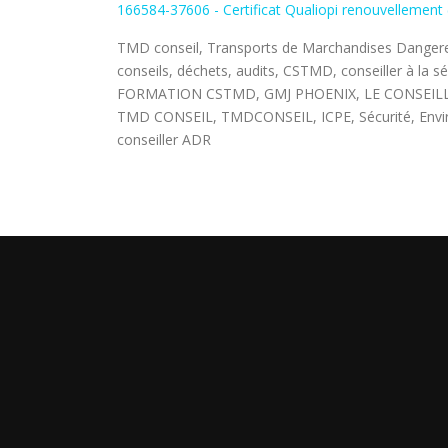
166584-37606 - Certificat Qualiopi renouvelleme
TMD conseil, Transports de Marchandises Dangere
conseils, déchets, audits, CSTMD, conseiller à la
FORMATION CSTMD, GMJ PHOENIX, LE CONSEILLER A
TMD CONSEIL, TMDCONSEIL, ICPE, Sécurité, Envir
conseiller ADR